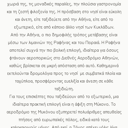
χωριά της, τις μοναδικές παραλίες, την πλούσια γαστρονομία
και τη ζεστή φιλοξενία της. Η πρόσβαση στο νησί είναι εύκολη
και άνετη, είτε ταξιδεύετε από την Αθήνα, είτε από το
εξωτερικό, είτε από κάποιο άλλο νησί των Κυκλάδων.
Από την Αθήνα, ο πιο δημοφιλής τρόπος μετάβασης είναι
μέσω των λιμανιών της Ραφήνας και του Πειραιά. Η Ραφήνα
αποτελεί συχνά την πιο βολική επιλογή, ιδιαίτερα για όσους
φτάνουν αεροπορικώς στο Διεθνές Αεροδρόμιο Αθηνών,
καθώς βρίσκεται σε μικρή απόσταση από αυτό. Καθημερινά
εκτελούνται δρομολόγια προς το νησί με συμβατικά πλοία και
ταχύπλοα, προσφέροντας ευελιξία και άνεση σε κάθε
ταξιδιώτη.
Για τους επισκέπτες που ταξιδεύουν από το εξωτερικό, μια
ιδιαίτερα πρακτική επιλογή είναι η άφιξη στη Μύκονο. Το
αεροδρόμιο της Μυκόνου εξυπηρετεί πολυάριθμες απευθείας
πτήσεις από ευρωπαϊκές πόλεις, ειδικά κατά τους
καλοκαιρινούς μήνες. Από εκεί, η Τήνος απέχει μόλις λίγα