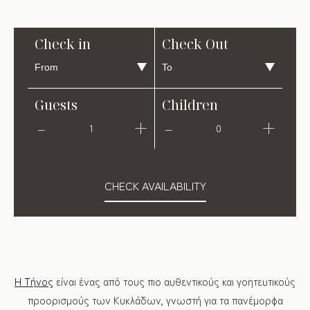
Check in
Check Out
Guests
Children
1
0
CHECK AVAILABILITY
Η Τήνος
είναι ένας από τους πιο αυθεντικούς και γοητευτικούς
προορισμούς των Κυκλάδων, γνωστή για τα πανέμορφα