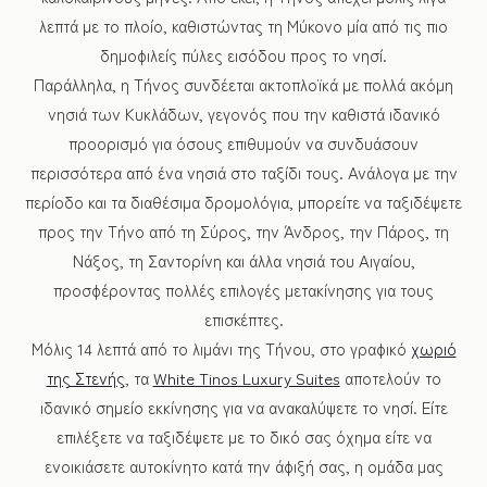
λεπτά με το πλοίο, καθιστώντας τη Μύκονο μία από τις πιο
δημοφιλείς πύλες εισόδου προς το νησί.
Παράλληλα, η Τήνος συνδέεται ακτοπλοϊκά με πολλά ακόμη
νησιά των Κυκλάδων, γεγονός που την καθιστά ιδανικό
προορισμό για όσους επιθυμούν να συνδυάσουν
περισσότερα από ένα νησιά στο ταξίδι τους. Ανάλογα με την
περίοδο και τα διαθέσιμα δρομολόγια, μπορείτε να ταξιδέψετε
προς την Τήνο από τη Σύρος, την Άνδρος, την Πάρος, τη
Νάξος, τη Σαντορίνη και άλλα νησιά του Αιγαίου,
προσφέροντας πολλές επιλογές μετακίνησης για τους
επισκέπτες.
Μόλις 14 λεπτά από το λιμάνι της Τήνου, στο γραφικό
χωριό
της Στενής
, τα
White Tinos Luxury Suites
αποτελούν το
ιδανικό σημείο εκκίνησης για να ανακαλύψετε το νησί. Είτε
επιλέξετε να ταξιδέψετε με το δικό σας όχημα είτε να
ενοικιάσετε αυτοκίνητο κατά την άφιξή σας, η ομάδα μας