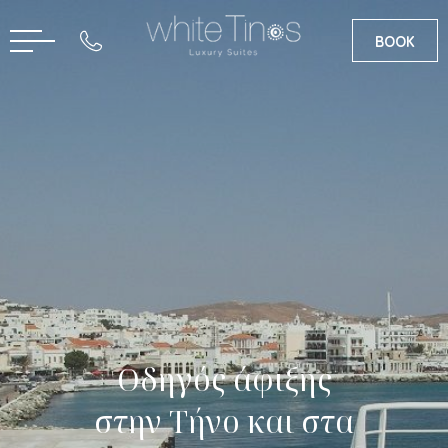
BOOK
EN
Οδηγός άφιξης
στην Τήνο και στα