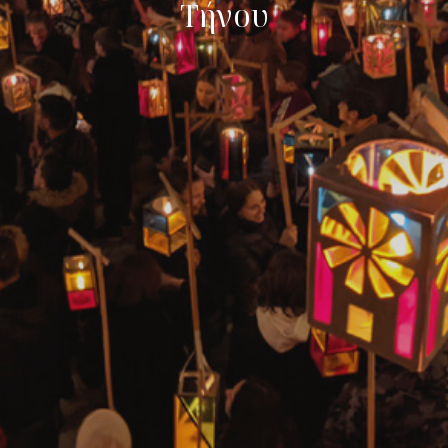
Τήνου