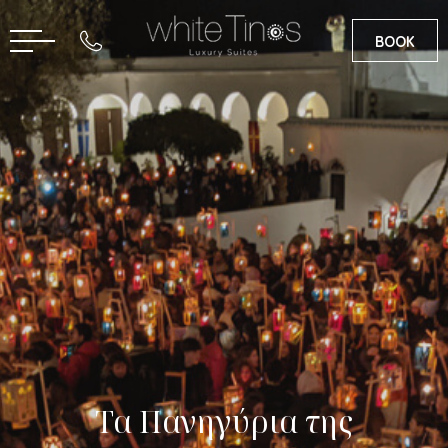
BOOK
EN
Τα Πανηγύρια της