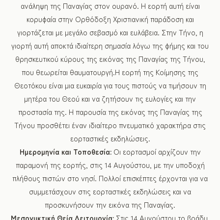
ανάληψη της Παναγίας στον ουρανό. Η εορτή αυτή είναι
κορυφαία στην Ορθόδοξη Χριστιανική παράδοση και
γιορτάζεται με μεγάλο σεβασμό και ευλάβεια. Στην Τήνο, η
γιορτή αυτή αποκτά ιδιαίτερη σημασία λόγω της φήμης και του
θρησκευτικού κύρους της εικόνας της Παναγίας της Τήνου,
που θεωρείται θαυματουργή.Η εορτή της Κοίμησης της
Θεοτόκου είναι μια ευκαιρία για τους πιστούς να τιμήσουν τη
μητέρα του Θεού και να ζητήσουν τις ευλογίες και την
προστασία της. Η παρουσία της εικόνας της Παναγίας της
Τήνου προσθέτει έναν ιδιαίτερο πνευματικό χαρακτήρα στις
εορταστικές εκδηλώσεις.
Ημερομηνία και Τοποθεσία:
Οι εορτασμοί αρχίζουν την
παραμονή της εορτής, στις 14 Αυγούστου, με την υποδοχή
πλήθους πιστών στο νησί. Πολλοί επισκέπτες έρχονται για να
συμμετάσχουν στις εορταστικές εκδηλώσεις και να
προσκυνήσουν την εικόνα της Παναγίας.
Μεσονυκτική Θεία Λειτουργία:
Στις 14 Αυγούστου το βράδυ,