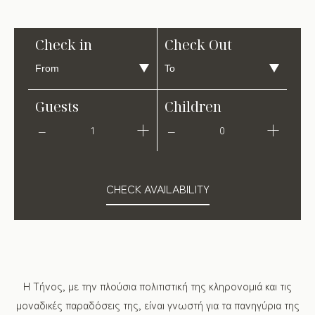
Check in
Check Out
Guests
Children
1
0
CHECK AVAILABILITY
Η Τήνος, με την πλούσια πολιτιστική της κληρονομιά και τις
μοναδικές παραδόσεις της, είναι γνωστή για τα πανηγύρια της