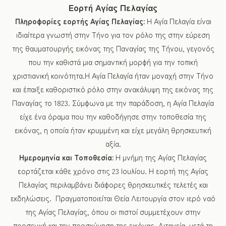
Εορτή Αγίας Πελαγίας
Πληροφορίες εορτής Αγίας Πελαγίας:
Η Αγία Πελαγία είναι
ιδιαίτερα γνωστή στην Τήνο για τον ρόλο της στην εύρεση
της θαυματουργής εικόνας της Παναγίας της Τήνου, γεγονός
που την καθιστά μια σημαντική μορφή για την τοπική
χριστιανική κοινότητα.Η Αγία Πελαγία ήταν μοναχή στην Τήνο
και έπαιξε καθοριστικό ρόλο στην ανακάλυψη της εικόνας της
Παναγίας το 1823. Σύμφωνα με την παράδοση, η Αγία Πελαγία
είχε ένα όραμα που την καθοδήγησε στην τοποθεσία της
εικόνας, η οποία ήταν κρυμμένη και είχε μεγάλη θρησκευτική
αξία.
Ημερομηνία και Τοποθεσία:
Η μνήμη της Αγίας Πελαγίας
εορτάζεται κάθε χρόνο στις 23 Ιουλίου. Η εορτή της Αγίας
Πελαγίας περιλαμβάνει διάφορες θρησκευτικές τελετές και
εκδηλώσεις. Πραγματοποιείται Θεία Λειτουργία στον ιερό ναό
της Αγίας Πελαγίας, όπου οι πιστοί συμμετέχουν στην
προσευχή και την προσκύνηση της εικόνας. Λιτανεία, μετά τη