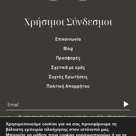
Χρήσιμοι Σύνδεσμοι
Επικοινωνία
Blog
Προσφορές
Σχετικά με εμάς
Συχνές Ερωτήσεις
Πολιτική Απορρήτου
By activating this check box, I consent to the use of the information I
have provided for e-mail marketing purposes.
Χρησιμοποιούμε cookies για να σας προσφέρουμε τη
βέλτιστη εμπειρία πλοήγησης στον ιστότοπό μας.
Μπορείτε να μάθετε ποια cookies χρησιμοποιούμε ή να τα